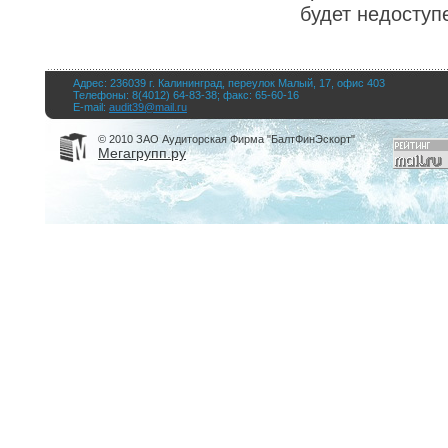
будет недоступ
Адрес: 236039 г. Калининград, переулок Малый, 17, офис 403
Телефоны: 8(4012) 64-83-38; факс: 65-60-16
E-mail:
audit39@mail.ru
© 2010 ЗАО Аудиторская Фирма "БалтФинЭскорт"
Мегагрупп.ру