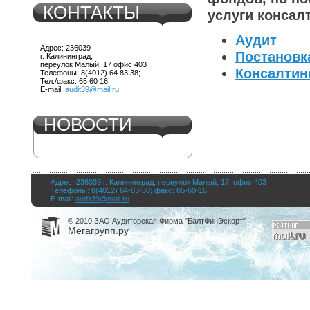
КОНТАКТЫ
услуги консалт
Аудит
Адрес: 236039
Постановка
г. Калининград,
переулок Малый, 17 офис 403
Консалтин
Телефоны: 8(4012) 64 83 38;
Тел./факс: 65 60 16
E-mail:
audit39@mail.ru
НОВОСТИ
Адрес: 236039 г. Калининград, переулок Малый, 17, офис 403
Телефоны: 8(4012) 64-83-38; факс: 65-60-16
E-mail:
audit39@mail.ru
© 2010 ЗАО Аудиторская Фирма "БалтФинЭскорт"
Мегагрупп.ру