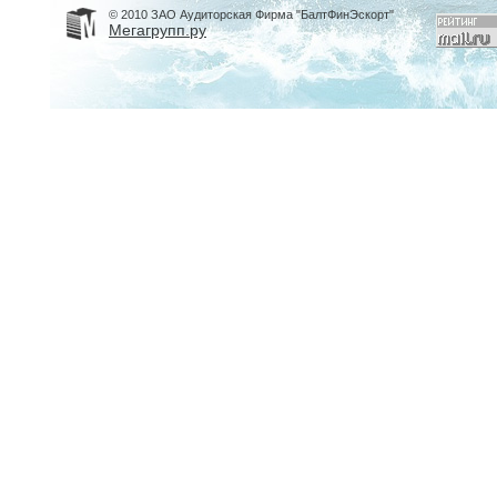
© 2010 ЗАО Аудиторская Фирма "БалтФинЭскорт"
Мегагрупп.ру