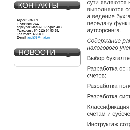
сути являются 
КОНТАКТЫ
выполняются со
а ведение бухг
Адрес: 236039
передачу функц
г. Калининград,
переулок Малый, 17 офис 403
аутсорсинга.
Телефоны: 8(4012) 64 83 38;
Тел./факс: 65 60 16
E-mail:
audit39@mail.ru
Содержание ра
налогового уче
НОВОСТИ
Выбор бухгалте
Разработка осн
счетов;
Разработка пол
Разработка сис
Классификация 
счетам и субсч
Инструктаж сот