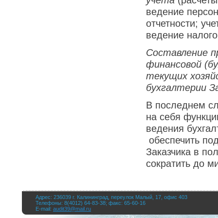
учета
(расчеты
ведение персон
отчетности; уч
ведение налогов
Составление п
финансовой (б
текущих хозяй
бухгалтерии За
В последнем сл
на себя функции
ведения бухгал
обеспечить под
Заказчика в по
сократить до м
Адрес: 236039 г. Калининград, переулок Малый, 17, офис 403
Телефоны: 8(4012) 64-83-38; факс: 65-60-16
E-mail:
audit39@mail.ru